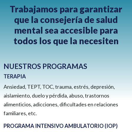
Trabajamos para garantizar
BLOG
CONTACT
que la consejería de salud
CLIENT PORTAL
mental sea accesible para
WAYS TO GIVE
todos los que la necesiten
DONATE NOW
VOLUNTEER
NUESTROS PROGRAMAS
TERAPIA
Ansiedad, TEPT, TOC, trauma, estrés, depresión,
aislamiento, duelo y pérdida, abuso, trastornos
alimenticios, adicciones, dificultades en relaciones
familiares, etc.
PROGRAMA INTENSIVO AMBULATORIO (IOP)